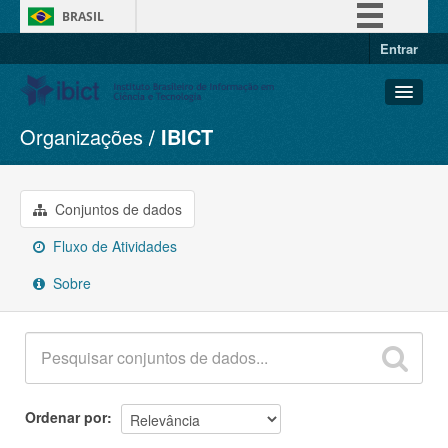
BRASIL
Entrar
Simplifique!
Comunica BR
Participe
Organizações
IBICT
Conjuntos de dados
Acesso à informação
Organizações
Legislação
Grupos
Conjuntos de dados
Canais
Sobre
Fluxo de Atividades
Sobre
Ordenar por