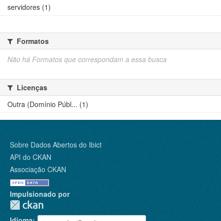
servidores (1)
Formatos
Não há Formatos que correspondam a essa busca
Licenças
Outra (Domínio Públ... (1)
Sobre Dados Abertos do Ibict
API do CKAN
Associação CKAN
Impulsionado por
Idioma