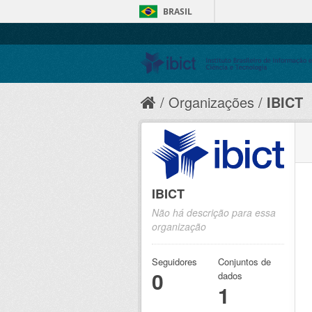
BRASIL
Organizações
IBICT
IBICT
Não há descrição para essa
organização
Seguidores
Conjuntos de
0
dados
1