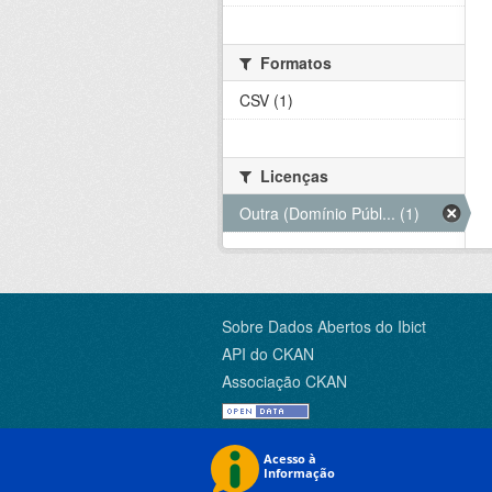
Formatos
CSV (1)
Licenças
Outra (Domínio Públ... (1)
Sobre Dados Abertos do Ibict
API do CKAN
Associação CKAN