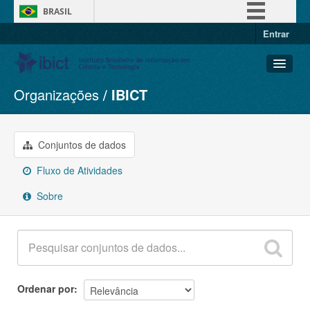
BRASIL
Entrar
Simplifique!
Comunica BR
Participe
Organizações
IBICT
Conjuntos de dados
Acesso à informação
Organizações
Legislação
Grupos
Conjuntos de dados
Canais
Sobre
Fluxo de Atividades
Sobre
Ordenar por