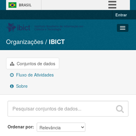
BRASIL
Entrar
Simplifique!
Comunica BR
Participe
Organizações
IBICT
Conjuntos de dados
Acesso à informação
Organizações
Legislação
Grupos
Conjuntos de dados
Canais
Sobre
Fluxo de Atividades
Sobre
Ordenar por