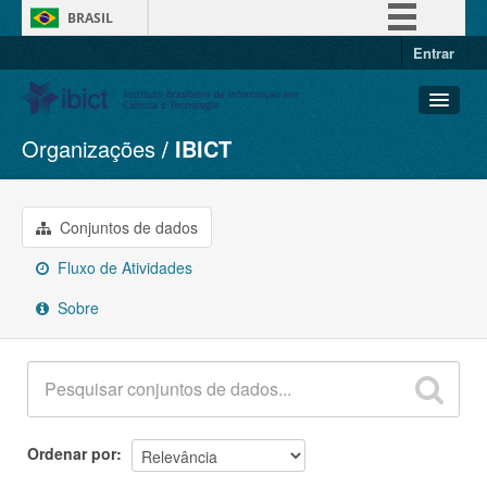
BRASIL
Entrar
Simplifique!
Comunica BR
Participe
Organizações
IBICT
Conjuntos de dados
Acesso à informação
Organizações
Legislação
Grupos
Conjuntos de dados
Canais
Sobre
Fluxo de Atividades
Sobre
Ordenar por