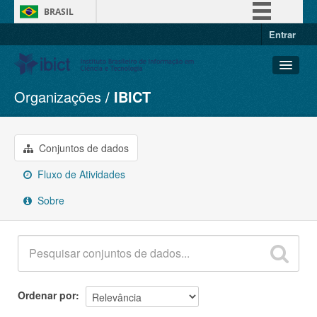
BRASIL
Entrar
Simplifique!
Comunica BR
Participe
Organizações
IBICT
Conjuntos de dados
Acesso à informação
Organizações
Legislação
Grupos
Conjuntos de dados
Canais
Sobre
Fluxo de Atividades
Sobre
Ordenar por