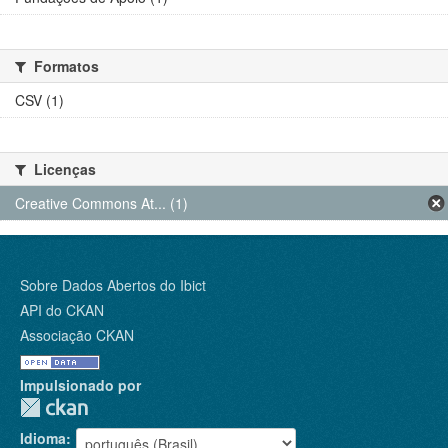
Formatos
CSV (1)
Licenças
Creative Commons At... (1)
Sobre Dados Abertos do Ibict
API do CKAN
Associação CKAN
Impulsionado por
Idioma