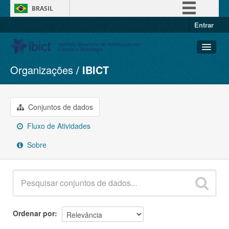
BRASIL
Entrar
Simplifique!
Comunica BR
Participe
Organizações
IBICT
Conjuntos de dados
Acesso à informação
Organizações
Legislação
Grupos
Conjuntos de dados
Canais
Sobre
Fluxo de Atividades
Sobre
Ordenar por