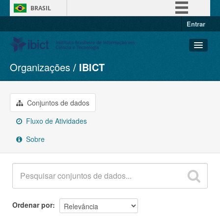
BRASIL
Entrar
Simplifique!
Comunica BR
Participe
Organizações
IBICT
Conjuntos de dados
Acesso à informação
Organizações
Legislação
Grupos
Conjuntos de dados
Canais
Sobre
Fluxo de Atividades
Sobre
Ordenar por