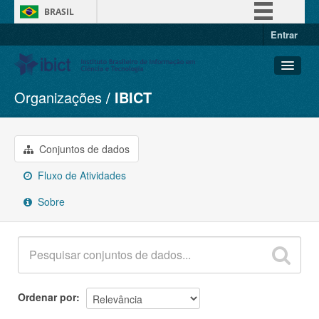
BRASIL
Entrar
Simplifique!
Comunica BR
Participe
Organizações
IBICT
Conjuntos de dados
Acesso à informação
Organizações
Legislação
Grupos
Conjuntos de dados
Canais
Sobre
Fluxo de Atividades
Sobre
Ordenar por