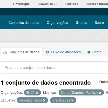
Simplifique!
Comunica BR
Participe
Acesso à infor
Conjuntos de dados
Organizações
Grupos
Sobre
Conjuntos de dados
Fluxo de Atividades
Sobre
1 conjunto de dados encontrado
Orde
Organizações:
IBICT
Licenças:
Outra (Domínio Público)
G
Etiquetas:
comissionados
gratificadas