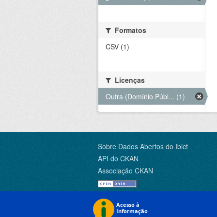
Formatos
CSV (1)
Licenças
Outra (Domínio Públ... (1)
Sobre Dados Abertos do Ibict
API do CKAN
Associação CKAN