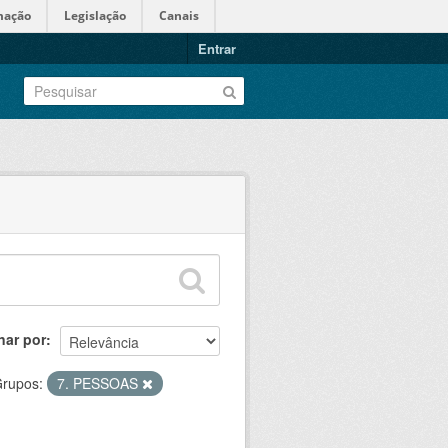
mação
Legislação
Canais
Entrar
nar por
rupos:
7. PESSOAS