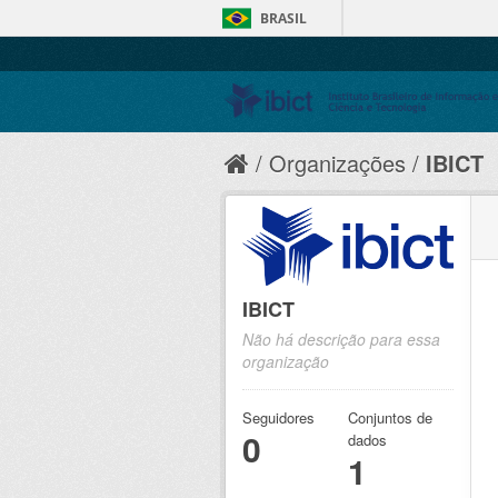
BRASIL
Organizações
IBICT
IBICT
Não há descrição para essa
organização
Seguidores
Conjuntos de
0
dados
1