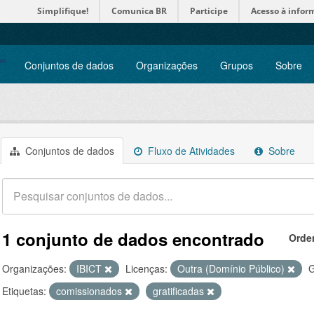
Simplifique!
Comunica BR
Participe
Acesso à infor
Conjuntos de dados
Organizações
Grupos
Sobre
Conjuntos de dados
Fluxo de Atividades
Sobre
1 conjunto de dados encontrado
Orde
Organizações:
IBICT
Licenças:
Outra (Domínio Público)
G
Etiquetas:
comissionados
gratificadas