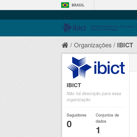
BRASIL
Organizações
IBICT
IBICT
Não há descrição para essa
organização
Seguidores
Conjuntos de
0
dados
1