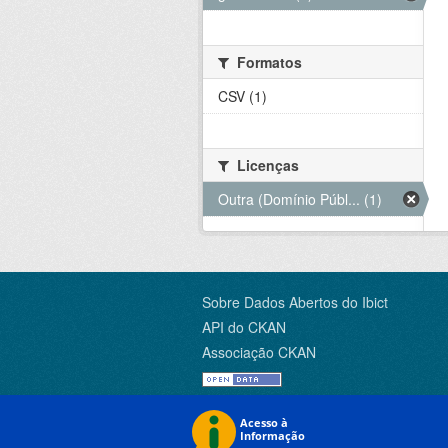
Formatos
CSV (1)
Licenças
Outra (Domínio Públ... (1)
Sobre Dados Abertos do Ibict
API do CKAN
Associação CKAN