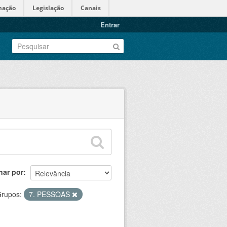
mação
Legislação
Canais
Entrar
nar por
rupos:
7. PESSOAS