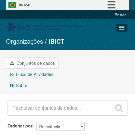
BRASIL
Entrar
Simplifique!
Comunica BR
Participe
Organizações
IBICT
Conjuntos de dados
Acesso à informação
Organizações
Legislação
Grupos
Conjuntos de dados
Canais
Sobre
Fluxo de Atividades
Sobre
Ordenar por