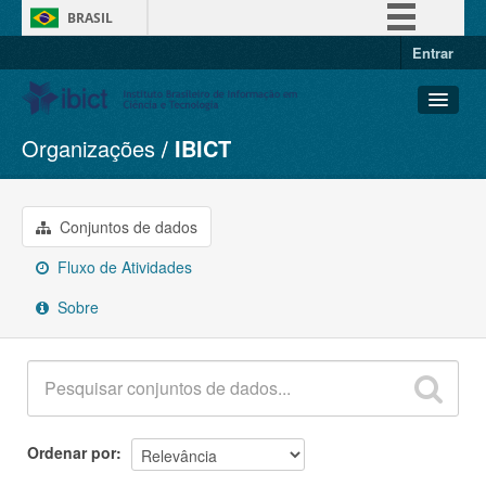
BRASIL
Entrar
Simplifique!
Comunica BR
Participe
Organizações
IBICT
Conjuntos de dados
Acesso à informação
Organizações
Legislação
Grupos
Conjuntos de dados
Canais
Sobre
Fluxo de Atividades
Sobre
Ordenar por