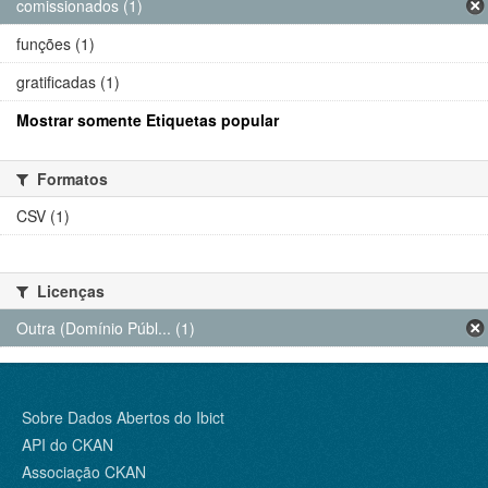
comissionados (1)
funções (1)
gratificadas (1)
Mostrar somente Etiquetas popular
Formatos
CSV (1)
Licenças
Outra (Domínio Públ... (1)
Sobre Dados Abertos do Ibict
API do CKAN
Associação CKAN