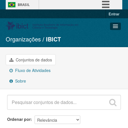
BRASIL
Entrar
Simplifique!
Comunica BR
Participe
Organizações
IBICT
Conjuntos de dados
Acesso à informação
Organizações
Legislação
Grupos
Conjuntos de dados
Canais
Sobre
Fluxo de Atividades
Sobre
Ordenar por