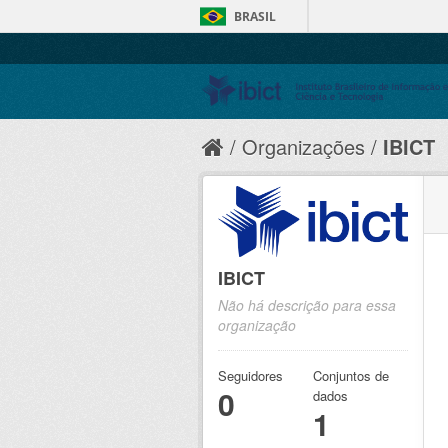
BRASIL
Organizações
IBICT
IBICT
Não há descrição para essa
organização
Seguidores
Conjuntos de
0
dados
1