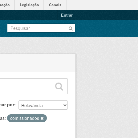
mação
Legislação
Canais
Entrar
nar por
tas:
comissionados