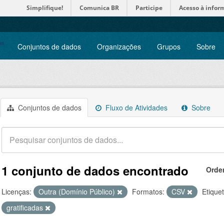
Simplifique!
Comunica BR
Participe
Acesso à infor
Conjuntos de dados
Organizações
Grupos
Sobre
Conjuntos de dados
Fluxo de Atividades
Sobre
1 conjunto de dados encontrado
Orde
Licenças:
Outra (Domínio Público)
Formatos:
CSV
Etique
gratificadas