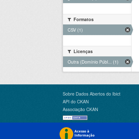
Formatos
CSV (1)
Licenças
Outra (Domínio Públ... (1)
Sobre Dados Abertos do Ibict
API do CKAN
Associação CKAN