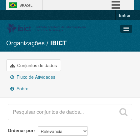
BRASIL
Entrar
Simplifique!
Comunica BR
Participe
Organizações
IBICT
Conjuntos de dados
Acesso à informação
Organizações
Legislação
Grupos
Conjuntos de dados
Canais
Sobre
Fluxo de Atividades
Sobre
Ordenar por