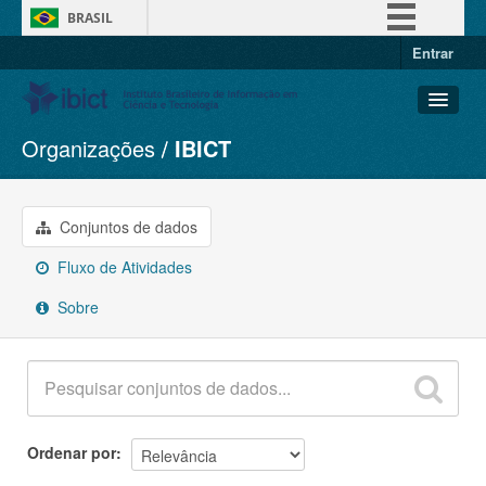
BRASIL
Entrar
Simplifique!
Comunica BR
Participe
Organizações
IBICT
Conjuntos de dados
Acesso à informação
Organizações
Legislação
Grupos
Conjuntos de dados
Canais
Sobre
Fluxo de Atividades
Sobre
Ordenar por