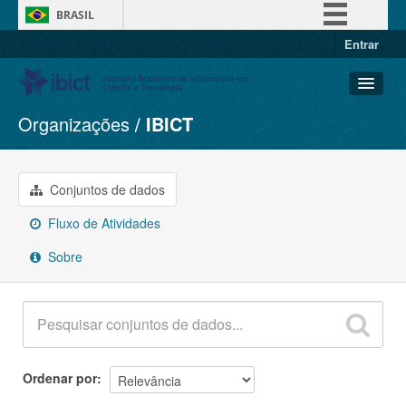
BRASIL
Entrar
Simplifique!
Comunica BR
Participe
Organizações
IBICT
Conjuntos de dados
Acesso à informação
Organizações
Legislação
Grupos
Conjuntos de dados
Canais
Sobre
Fluxo de Atividades
Sobre
Ordenar por