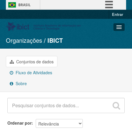
BRASIL
Entrar
Simplifique!
Comunica BR
Participe
Organizações
IBICT
Conjuntos de dados
Acesso à informação
Organizações
Legislação
Grupos
Conjuntos de dados
Canais
Sobre
Fluxo de Atividades
Sobre
Ordenar por