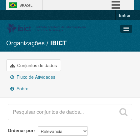
BRASIL
Entrar
Simplifique!
Comunica BR
Participe
Organizações
IBICT
Conjuntos de dados
Acesso à informação
Organizações
Legislação
Grupos
Conjuntos de dados
Canais
Sobre
Fluxo de Atividades
Sobre
Ordenar por