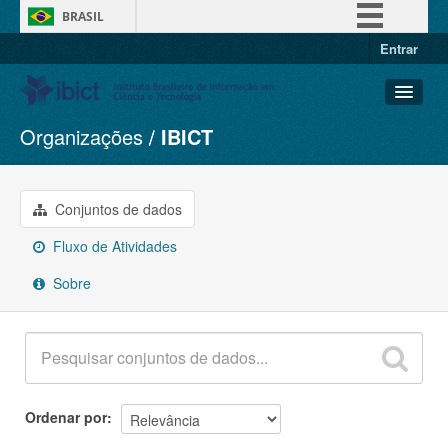
BRASIL
Entrar
Simplifique!
Comunica BR
Participe
Organizações
IBICT
Conjuntos de dados
Acesso à informação
Organizações
Legislação
Grupos
Conjuntos de dados
Canais
Sobre
Fluxo de Atividades
Sobre
Ordenar por