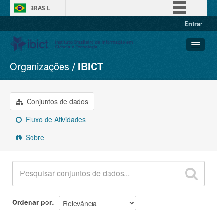
BRASIL
Entrar
Simplifique!
Comunica BR
Participe
Organizações
IBICT
Conjuntos de dados
Acesso à informação
Organizações
Legislação
Grupos
Conjuntos de dados
Canais
Sobre
Fluxo de Atividades
Sobre
Ordenar por