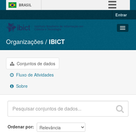
BRASIL
Entrar
Simplifique!
Comunica BR
Participe
Organizações
IBICT
Conjuntos de dados
Acesso à informação
Organizações
Legislação
Grupos
Conjuntos de dados
Canais
Sobre
Fluxo de Atividades
Sobre
Ordenar por