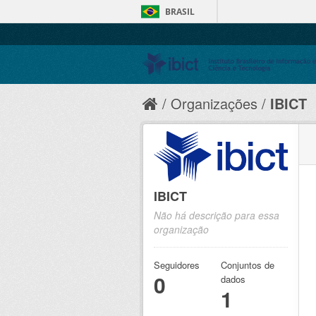
BRASIL
Organizações
IBICT
IBICT
Não há descrição para essa
organização
Seguidores
Conjuntos de
0
dados
1