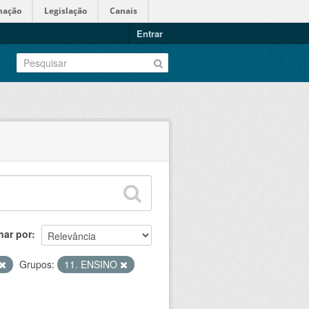
mação
Legislação
Canais
Entrar
nar por
Grupos:
11. ENSINO