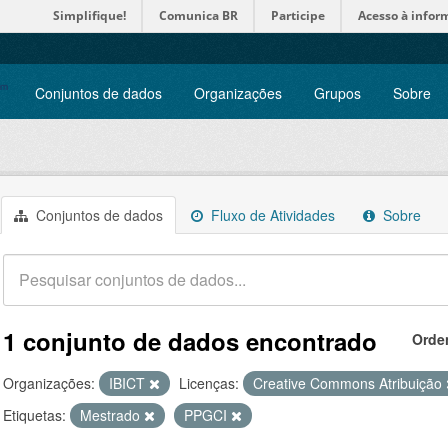
Simplifique!
Comunica BR
Participe
Acesso à infor
Conjuntos de dados
Organizações
Grupos
Sobre
Conjuntos de dados
Fluxo de Atividades
Sobre
1 conjunto de dados encontrado
Orde
Organizações:
IBICT
Licenças:
Creative Commons Atribuição
Etiquetas:
Mestrado
PPGCI