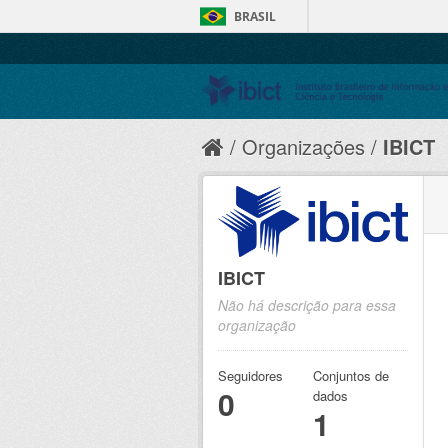
BRASIL
Organizações
IBICT
IBICT
Não há descrição para essa
organização
Seguidores
Conjuntos de
0
dados
1