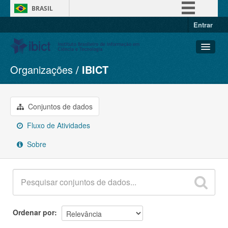
BRASIL
Entrar
Simplifique!
Comunica BR
Participe
Organizações
IBICT
Conjuntos de dados
Acesso à informação
Organizações
Legislação
Grupos
Conjuntos de dados
Canais
Sobre
Fluxo de Atividades
Sobre
Ordenar por