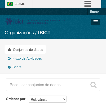
BRASIL
Entrar
Simplifique!
Comunica BR
Participe
Organizações
IBICT
Conjuntos de dados
Acesso à informação
Organizações
Legislação
Grupos
Conjuntos de dados
Canais
Sobre
Fluxo de Atividades
Sobre
Ordenar por