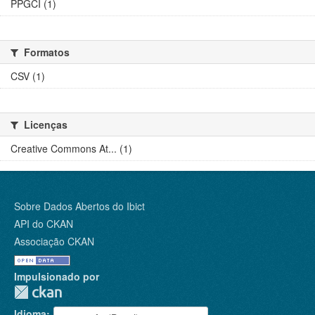
PPGCI (1)
Formatos
CSV (1)
Licenças
Creative Commons At... (1)
Sobre Dados Abertos do Ibict
API do CKAN
Associação CKAN
Impulsionado por
Idioma