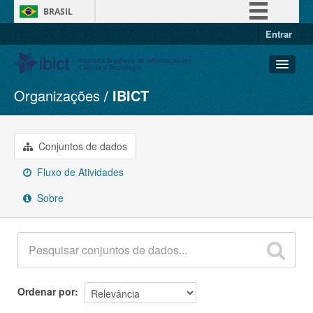
BRASIL
Entrar
Simplifique!
Comunica BR
Participe
Organizações
IBICT
Conjuntos de dados
Acesso à informação
Organizações
Legislação
Grupos
Conjuntos de dados
Canais
Sobre
Fluxo de Atividades
Sobre
Ordenar por