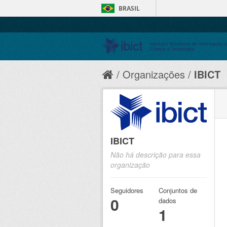
BRASIL
Organizações
IBICT
IBICT
Não há descrição para essa
organização
Seguidores
Conjuntos de
0
dados
1