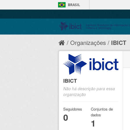
BRASIL
Organizações
IBICT
IBICT
Não há descrição para essa
organização
Seguidores
Conjuntos de
0
dados
1