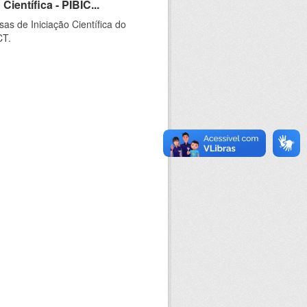
ientífica - PIBIC...
as de Iniciação Científica do
CT.