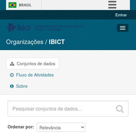
BRASIL
Entrar
Simplifique!
Comunica BR
Participe
Organizações
IBICT
Conjuntos de dados
Acesso à informação
Organizações
Legislação
Grupos
Conjuntos de dados
Canais
Sobre
Fluxo de Atividades
Sobre
Ordenar por