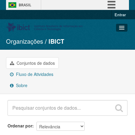
BRASIL
Entrar
Simplifique!
Comunica BR
Participe
Organizações
IBICT
Conjuntos de dados
Acesso à informação
Organizações
Legislação
Grupos
Conjuntos de dados
Canais
Sobre
Fluxo de Atividades
Sobre
Ordenar por