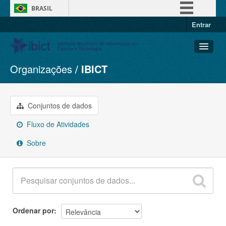
BRASIL
Entrar
Simplifique!
Comunica BR
Participe
Organizações
IBICT
Conjuntos de dados
Acesso à informação
Organizações
Legislação
Grupos
Conjuntos de dados
Canais
Sobre
Fluxo de Atividades
Sobre
Ordenar por