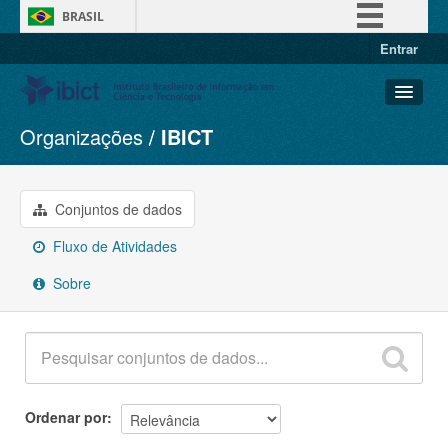
BRASIL
Entrar
Simplifique!
Comunica BR
Participe
Organizações
IBICT
Conjuntos de dados
Acesso à informação
Organizações
Legislação
Grupos
Conjuntos de dados
Canais
Sobre
Fluxo de Atividades
Sobre
Ordenar por