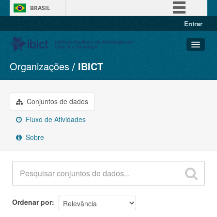
BRASIL
Entrar
Simplifique!
Comunica BR
Participe
Organizações
IBICT
Conjuntos de dados
Acesso à informação
Organizações
Legislação
Grupos
Conjuntos de dados
Canais
Sobre
Fluxo de Atividades
Sobre
Ordenar por