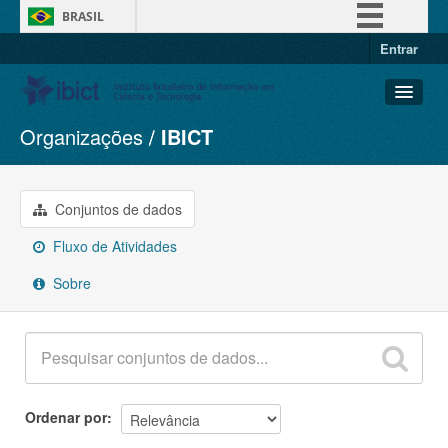
BRASIL
Entrar
Simplifique!
Comunica BR
Participe
Organizações
IBICT
Conjuntos de dados
Acesso à informação
Organizações
Legislação
Grupos
Conjuntos de dados
Canais
Sobre
Fluxo de Atividades
Sobre
Ordenar por