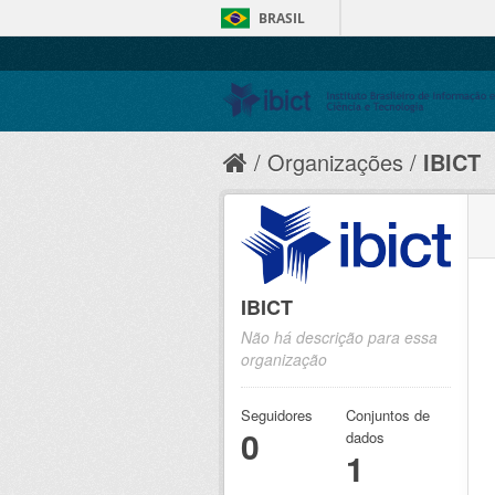
BRASIL
Organizações
IBICT
IBICT
Não há descrição para essa
organização
Seguidores
Conjuntos de
0
dados
1