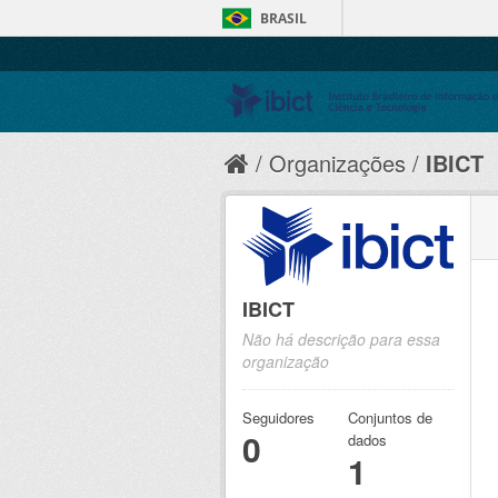
BRASIL
Organizações
IBICT
IBICT
Não há descrição para essa
organização
Seguidores
Conjuntos de
0
dados
1