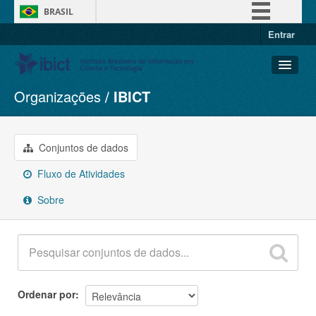
BRASIL
Entrar
Simplifique!
Comunica BR
Participe
Organizações
IBICT
Conjuntos de dados
Acesso à informação
Organizações
Legislação
Grupos
Conjuntos de dados
Canais
Sobre
Fluxo de Atividades
Sobre
Ordenar por