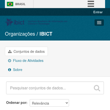
BRASIL
Entrar
Simplifique!
Comunica BR
Participe
Organizações
IBICT
Conjuntos de dados
Acesso à informação
Organizações
Legislação
Grupos
Conjuntos de dados
Canais
Sobre
Fluxo de Atividades
Sobre
Ordenar por