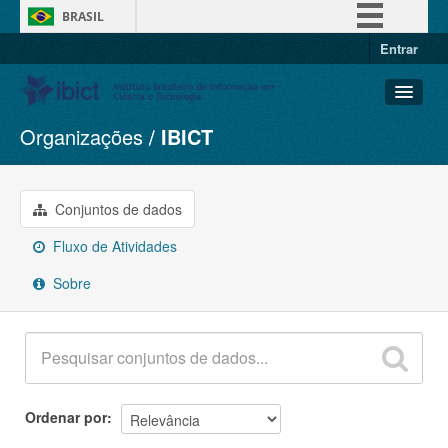
BRASIL
Entrar
Simplifique!
Comunica BR
Participe
Organizações
IBICT
Conjuntos de dados
Acesso à informação
Organizações
Legislação
Grupos
Conjuntos de dados
Canais
Sobre
Fluxo de Atividades
Sobre
Ordenar por