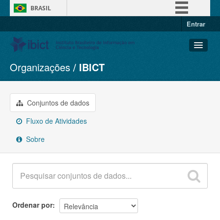
BRASIL
Entrar
Simplifique!
Comunica BR
Participe
Organizações
IBICT
Conjuntos de dados
Acesso à informação
Organizações
Legislação
Grupos
Conjuntos de dados
Canais
Sobre
Fluxo de Atividades
Sobre
Ordenar por