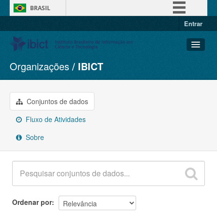
BRASIL
Entrar
Simplifique!
Comunica BR
Participe
Organizações
IBICT
Conjuntos de dados
Acesso à informação
Organizações
Legislação
Grupos
Conjuntos de dados
Canais
Sobre
Fluxo de Atividades
Sobre
Ordenar por