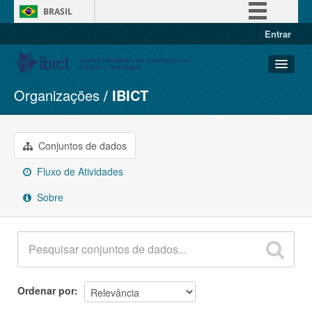
BRASIL
Entrar
Simplifique!
Comunica BR
Participe
Organizações
IBICT
Conjuntos de dados
Acesso à informação
Organizações
Legislação
Grupos
Conjuntos de dados
Canais
Sobre
Fluxo de Atividades
Sobre
Ordenar por