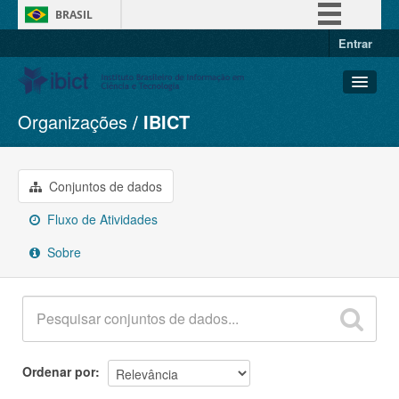
BRASIL
Entrar
Simplifique!
Comunica BR
Participe
Organizações
IBICT
Conjuntos de dados
Acesso à informação
Organizações
Legislação
Grupos
Conjuntos de dados
Canais
Sobre
Fluxo de Atividades
Sobre
Ordenar por