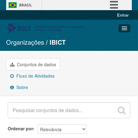
BRASIL
Entrar
Simplifique!
Comunica BR
Participe
Organizações
IBICT
Conjuntos de dados
Acesso à informação
Organizações
Legislação
Grupos
Conjuntos de dados
Canais
Sobre
Fluxo de Atividades
Sobre
Ordenar por