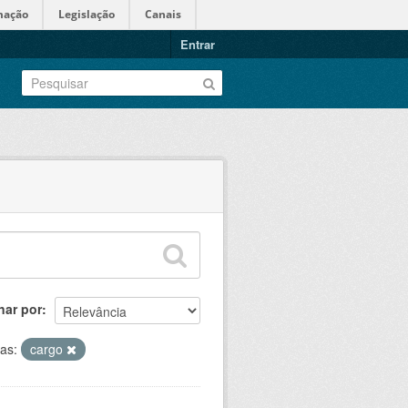
mação
Legislação
Canais
Entrar
nar por
tas:
cargo