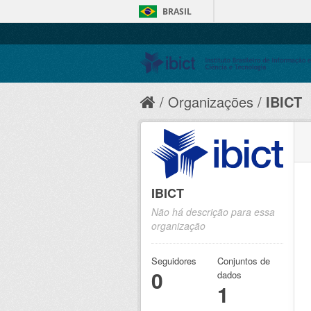
BRASIL
Organizações
IBICT
IBICT
Não há descrição para essa
organização
Seguidores
Conjuntos de
0
dados
1