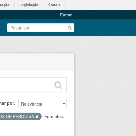
mação
Legislação
Canais
Entrar
nar por
OS DE PESQUISA
Formatos: