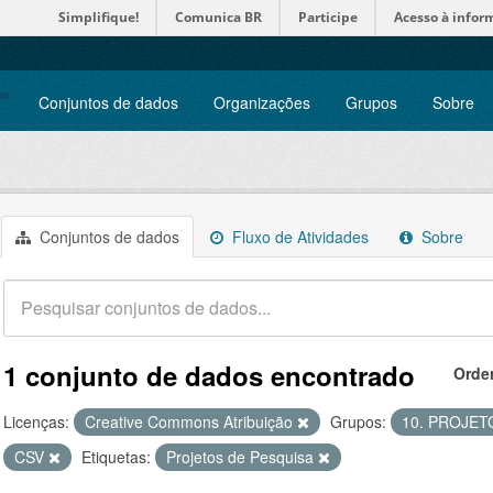
Simplifique!
Comunica BR
Participe
Acesso à infor
Conjuntos de dados
Organizações
Grupos
Sobre
Conjuntos de dados
Fluxo de Atividades
Sobre
1 conjunto de dados encontrado
Orde
Licenças:
Creative Commons Atribuição
Grupos:
10. PROJET
CSV
Etiquetas:
Projetos de Pesquisa