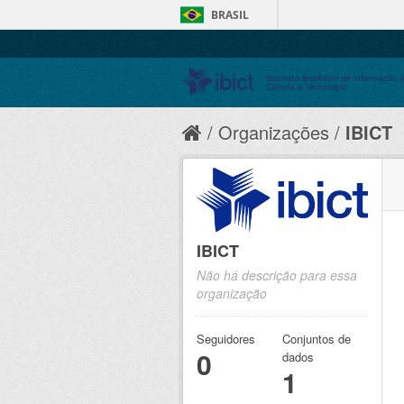
BRASIL
Organizações
IBICT
IBICT
Não há descrição para essa
organização
Seguidores
Conjuntos de
0
dados
1