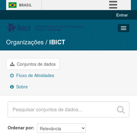
BRASIL
Entrar
Simplifique!
Comunica BR
Participe
Organizações
IBICT
Conjuntos de dados
Acesso à informação
Organizações
Legislação
Grupos
Conjuntos de dados
Canais
Sobre
Fluxo de Atividades
Sobre
Ordenar por