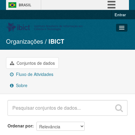
BRASIL
Entrar
Simplifique!
Comunica BR
Participe
Organizações
IBICT
Conjuntos de dados
Acesso à informação
Organizações
Legislação
Grupos
Conjuntos de dados
Canais
Sobre
Fluxo de Atividades
Sobre
Ordenar por